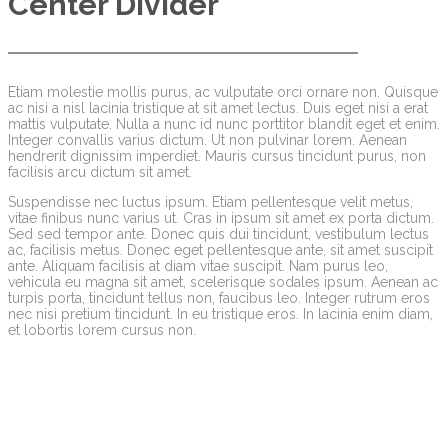
Center Divider
Etiam molestie mollis purus, ac vulputate orci ornare non. Quisque
ac nisi a nisl lacinia tristique at sit amet lectus. Duis eget nisi a erat
mattis vulputate. Nulla a nunc id nunc porttitor blandit eget et enim.
Integer convallis varius dictum. Ut non pulvinar lorem. Aenean
hendrerit dignissim imperdiet. Mauris cursus tincidunt purus, non
facilisis arcu dictum sit amet.
Suspendisse nec luctus ipsum. Etiam pellentesque velit metus,
vitae finibus nunc varius ut. Cras in ipsum sit amet ex porta dictum.
Sed sed tempor ante. Donec quis dui tincidunt, vestibulum lectus
ac, facilisis metus. Donec eget pellentesque ante, sit amet suscipit
ante. Aliquam facilisis at diam vitae suscipit. Nam purus leo,
vehicula eu magna sit amet, scelerisque sodales ipsum. Aenean ac
turpis porta, tincidunt tellus non, faucibus leo. Integer rutrum eros
nec nisi pretium tincidunt. In eu tristique eros. In lacinia enim diam,
et lobortis lorem cursus non.