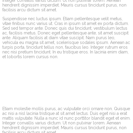
Integer convallis varius dictum. Ut non pulvinar lorem. Aenean
hendrerit dignissim imperdiet. Mauris cursus tincidunt purus, non
facilisis arcu dictum sit amet.
Suspendisse nec luctus ipsum. Etiam pellentesque velit metus,
vitae finibus nunc varius ut. Cras in ipsum sit amet ex porta dictum.
Sed sed tempor ante. Donec quis dui tincidunt, vestibulum lectus
ac, facilisis metus. Donec eget pellentesque ante, sit amet suscipit
ante. Aliquam facilisis at diam vitae suscipit. Nam purus leo,
vehicula eu magna sit amet, scelerisque sodales ipsum. Aenean ac
turpis porta, tincidunt tellus non, faucibus leo. Integer rutrum eros
nec nisi pretium tincidunt. In eu tristique eros. In lacinia enim diam,
et lobortis lorem cursus non.
Etiam molestie mollis purus, ac vulputate orci ornare non. Quisque
ac nisi a nisl lacinia tristique at sit amet lectus. Duis eget nisi a erat
mattis vulputate. Nulla a nunc id nunc porttitor blandit eget et enim.
Integer convallis varius dictum. Ut non pulvinar lorem. Aenean
hendrerit dignissim imperdiet. Mauris cursus tincidunt purus, non
facilisis arcu dictum sit amet.