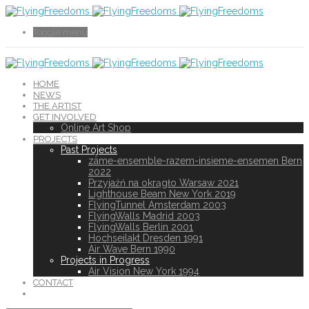
Toggle menu
HOME
NEWS
THE ARTIST
GET INVOLVED
Online Art Shop
PROJECTS
Past Projects
zäme-ensemble-razem-insieme-ensemen Bern
2022
Przyjaźń na okrągło Warsaw 2021
Lighthouse Beam New York 2019
FlyingTunnel Amsterdam 2003
FlyingWalls Madrid 2003
FlyingWalls Berlin 2001
Hochseilakt Dresden 1991
Air Wave Bern 1990
Projects in Progress
Air Vision New York 1994
CONTACT